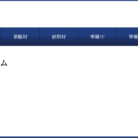
景観材
研削材
準備中
準
ム